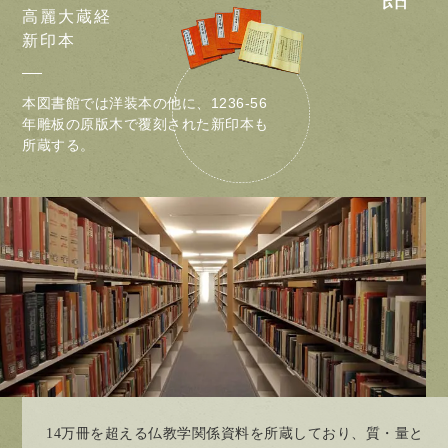
高麗大蔵経
新印本
本図書館では洋装本の他に、1236-56
年雕板の原版木で覆刻された新印本も
所蔵する。
14万冊を超える仏教学関係資料を所蔵しており、質・量と