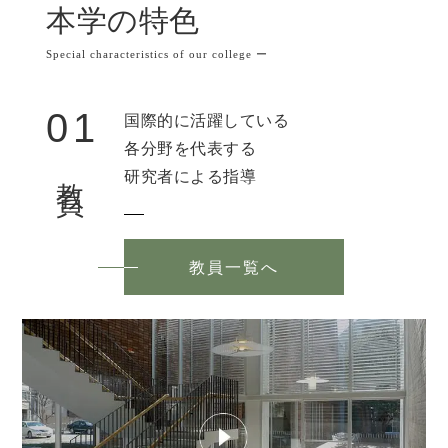
本学の特色
Special characteristics of our college ー
01
国際的に活躍している
各分野を代表する
教員
研究者による指導
教員一覧へ