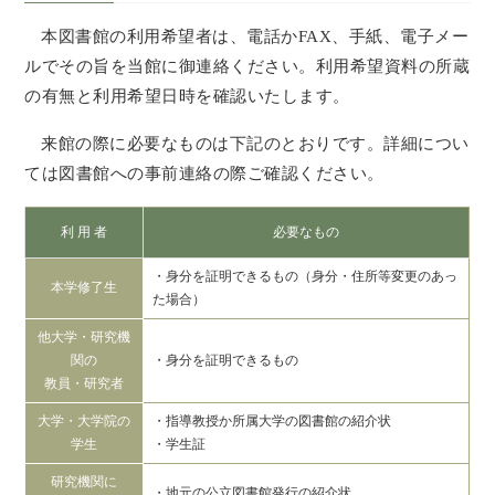
本図書館の利用希望者は、電話かFAX、手紙、電子メー
ルでその旨を当館に御連絡ください。利用希望資料の所蔵
の有無と利用希望日時を確認いたします。
来館
の際に必要なものは下記のとおりです。詳細につい
ては図書館への事前連絡の際ご確認ください。
利 用 者
必要なもの
・身分を証明できるもの（身分・住所等変更のあっ
本学修了生
た場合）
他大学・研究機
関の
・身分を証明できるもの
教員・研究者
大学・大学院の
・指導教授か所属大学の図書館の紹介状
学生
・学生証
研究機関に
・地元の公立図書館発行の紹介状