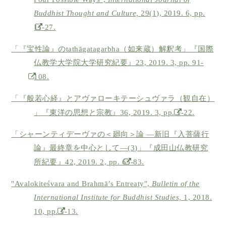
Buddhist Thought and Culture,
29(1), 2019. 6, pp.
11-27.
「『宝性論』のtathāgatagarbha（如来蔵）解釈考」『国際
仏教学大学院大学研究紀要』23, 2019. 3, pp. 91-
108.
「『般若心経』とアヴァローキテーシュヴァラ（観自在）
」『東洋の思想と宗教』36, 2019. 3, pp. 1-22.
「シャーンティデーヴァの＜廻向＞論 ―新旧『入菩薩行
論』最終章を中心として―(3)」『成田山仏教研究
所紀要』42, 2019. 2, pp. 63-83.
"Avalokiteśvara and Brahmā’s Entreaty",
Bulletin of the
International Institute for Buddhist Studies,
1, 2018.
10, pp. 1-13.