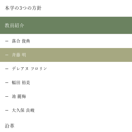
本学の3つの方針
教員紹介
落合 俊典
斉藤 明
デレアヌ フロリン
幅田 裕美
池 麗梅
大久保 良峻
沿革