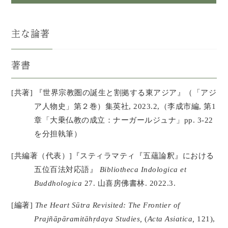
主な論著
著書
[共著] 『世界宗教圏の誕生と割拠する東アジア』（「アジ
ア人物史」第２巻）集英社, 2023.2,（李成市編, 第1
章「大乗仏教の成立：ナーガールジュナ」pp. 3-22
を分担執筆）
[共編著（代表）]『スティラマティ『五蘊論釈』における
五位百法対応語』
Bibliotheca Indologica et
Buddhologica
27. 山喜房佛書林. 2022.3.
[編著]
The Heart Sūtra Revisited: The Frontier of
Prajñāpāramitāhṛdaya Studies,
(
Acta Asiatica,
121),