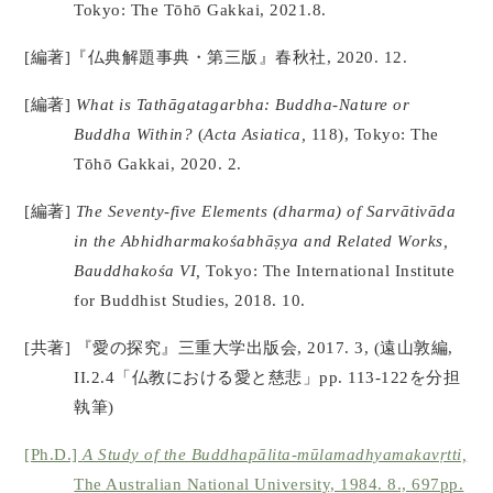
Tokyo: The Tōhō Gakkai, 2021.8.
[編著]『仏典解題事典・第三版』春秋社, 2020. 12.
[編著]
What is Tathāgatagarbha: Buddha-Nature or
Buddha Within?
(
Acta Asiatica,
118), Tokyo: The
Tōhō Gakkai, 2020. 2.
[編著]
The Seventy-five Elements (dharma) of Sarvātivāda
in the Abhidharmakośabhāṣya and Related Works,
Bauddhakośa VI,
Tokyo: The International Institute
for Buddhist Studies, 2018. 10.
[共著] 『愛の探究』三重大学出版会, 2017. 3, (遠山敦編,
II.2.4「仏教における愛と慈悲」pp. 113-122を分担
執筆)
[Ph.D.]
A Study of the Buddhapālita-mūlamadhyamakavṛtti,
The Australian National University, 1984. 8., 697pp.