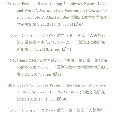
"Facts or Fictions: Reconsidering Śāntideva’s Names, Life,
and Works",
Journal of the International College for
Postgraduate Buddhist Studies
(国際仏教学大学院大
学研究紀要), 22, 2018. 3, pp. 145-164.
「シャーンティデーヴァの＜廻向＞論 ―新旧『入菩薩行
論』最終章を中心として―(2)」『成田山仏教研究
所紀要』41, 2018. 2, pp. 57-71.
「Nāgārjunaにおける空と縁起：『中論』第24章・第18偈
の解釈をめぐって」『国際仏教学大学院大学研究紀
要』21, 2017. 3, pp. 1-32.
“Bhāviveka’s Concept of
Prajñā
in the Context of the Two
Truths”,
Studies of Buddhist Culture
(仏教文化研究
論集) 18, 2017. 3, pp. 47-58.
「シャーンティデーヴァの＜廻向＞論：新旧『入菩薩行