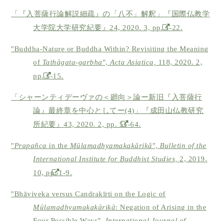
「『入菩薩行論解説細疏』の「八不」解釈」『国際仏教学
大学院大学研究紀要』24, 2020. 3, pp. 1-22.
"Buddha-Nature or Buddha Within? Revisiting the Meaning
of
Tathāgata-garbha
",
Acta Asiatica,
118, 2020. 2,
pp. 1-15.
「シャーンティデーヴァの＜廻向＞論ー新旧『入菩薩行
論』最終章を中心としてー(4)」『成田山仏教研究
所紀要』43, 2020. 2, pp. 51-64.
"
Prapañca
in the
Mūlamadhyamakakārikā
",
Bulletin of the
International Institute for Buddhist Studies,
2, 2019.
10, pp. 1-9.
"Bhāviveka versus Candrakīrti on the Logic of
Mūlamadhyamakakārikā
: Negation of Arising in the
Four Possible Ways",
International Journal of