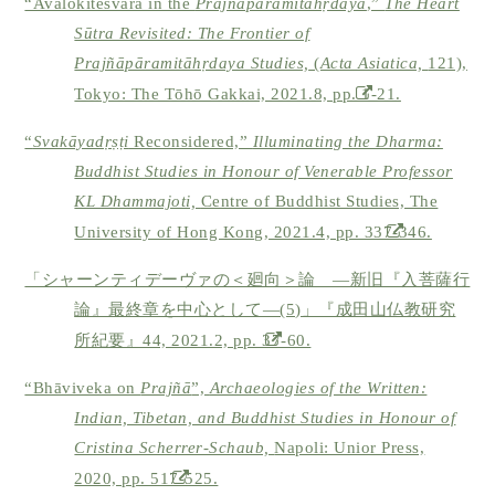
“Avalokiteśvara in the
Prajñāpāramitāhṛdaya
,”
The Heart
Sūtra Revisited: The Frontier of
Prajñāpāramitāhṛdaya Studies,
(
Acta Asiatica,
121),
Tokyo: The Tōhō Gakkai, 2021.8, pp. 1-21.
“
Svakāyadṛṣṭi
Reconsidered,”
Illuminating the Dharma:
Buddhist Studies in Honour of Venerable Professor
KL Dhammajoti,
Centre of Buddhist Studies, The
University of Hong Kong, 2021.4, pp. 337-346.
「シャーンティデーヴァの＜廻向＞論 ―新旧『入菩薩行
論』最終章を中心として―(5)」『成田山仏教研究
所紀要』44, 2021.2, pp. 37-60.
“Bhāviveka on
Prajñā
”,
Archaeologies of the Written:
Indian, Tibetan, and Buddhist Studies in Honour of
Cristina Scherrer-Schaub,
Napoli: Unior Press,
2020, pp. 517-525.