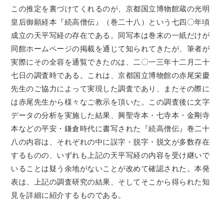
この推定を裏づけてくれるのが、京都国立博物館蔵の光明
皇后御願経本『続高僧伝』（巻二十八）という七四〇年頃
成立の天平写経の存在である。同写本は巻末の一紙だけが
同館ホームページの掲載を通じて知られてきたが、筆者が
実際にその全容を通覧できたのは、二〇一三年十二月二十
七日の調査時である。これは、京都国立博物館の赤尾栄慶
先生のご協力によって実現した調査であり、またその際に
は赤尾先生から様々なご教示を頂いた。この調査後に文字
データの分析を実施した結果、興聖寺本・七寺本・金剛寺
本などの平安・鎌倉時代に書写された『続高僧伝』巻二十
八の内容は、それぞれの中に誤字・脱字・脱文が多数存在
するものの、いずれも上記の天平写経の内容を受け継いで
いることは疑う余地がないことが改めて確認された。本発
表は、上記の調査研究の結果、そしてそこから得られた知
見を詳細に紹介するものである。