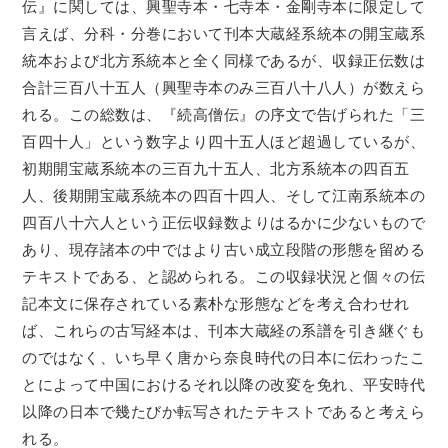
伝』に関しては、興聖寺本・七寺本・金剛寺本に限定して
言えば、分科・分巻において刊本大蔵経系統本の開宝蔵系
統本および北方系統本と全く同様であるが、収録正伝数は
合計三百八十五人（興聖寺本のみ三百八十八人）が数えら
れる。この総数は、『続高僧伝』の序文で告げられた「三
百四十人」という数字より四十五人ほど超過しているが、
初期開宝蔵系統本の三百九十五人、北方系統本の四百五
人、後期開宝蔵系統本の四百十四人、そして江南系統本の
四百八十六人という正伝収録数よりはるかに少ないもので
あり、現存諸本の中ではより古い成立段階の形態を留める
テキストである、と認められる。この収録状況と個々の伝
記本文に保存されている素朴な形態などを考え合わせれ
ば、これらの古写経本は、刊本大蔵経の系譜を引き継ぐも
のではなく、いち早く唐から奈良時代の日本に伝わったこ
とによって中国におけるそれ以降の改変を免れ、平安時代
以降の日本で幾たびか転写されたテキストであると考えら
れる。