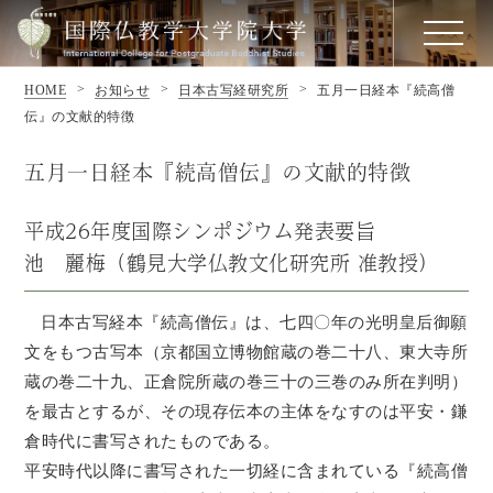
HOME
お知らせ
日本古写経研究所
五月一日経本『続高僧
伝』の文献的特徴
五月一日経本『続高僧伝』の文献的特徴
平成26年度国際シンポジウム発表要旨
池 麗梅（鶴見大学仏教文化研究所 准教授）
日本古写経本『続高僧伝』は、七四〇年の光明皇后御願
文をもつ古写本（京都国立博物館蔵の巻二十八、東大寺所
蔵の巻二十九、正倉院所蔵の巻三十の三巻のみ所在判明）
を最古とするが、その現存伝本の主体をなすのは平安・鎌
倉時代に書写されたものである。
平安時代以降に書写された一切経に含まれている『続高僧