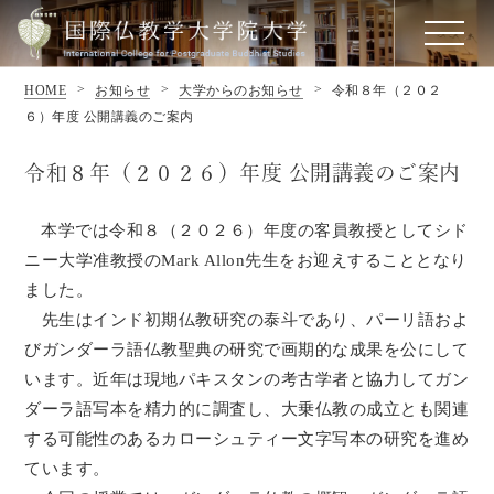
HOME
お知らせ
大学からのお知らせ
令和８年（２０２
６）年度 公開講義のご案内
令和８年（２０２６）年度 公開講義のご案内
本学では令和８（２０２６）年度の客員教授としてシド
ニー大学准教授のMark Allon先生をお迎えすることとなり
ました。
先生はインド初期仏教研究の泰斗であり、パーリ語およ
びガンダーラ語仏教聖典の研究で画期的な成果を公にして
います。近年は現地パキスタンの考古学者と協力してガン
ダーラ語写本を精力的に調査し、大乗仏教の成立とも関連
する可能性のあるカローシュティー文字写本の研究を進め
ています。